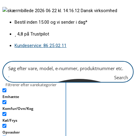
Gå
Spulemotor
Dansk virksomhed
til
med
indholdet
varmelegeme
Bestil inden 15.00 og vi sender i dag*
antal
4,8 på Trustpilot
Kundeservice: 86 25 02 11
Search
Filtrerer efter varekategorier
Emhætte
Komfur/Ovn/Kog
Køl/Frys
Opvasker