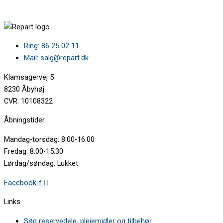
1KDW64019U/44 •
1KDW64019U/45 •
1KDW64019U/46 •
3VF304NA/85 •
Ring: 86 25 02 11
3VF304NA/88 •
3VF304NA/97 •
Mail: salg@repart.dk
3VF304NA/98 •
3VF304NA/B3 •
Klamsagervej 5
3VF304NA/B4 •
8230 Åbyhøj
3VF304NA/D2 •
CVR: 10108322
3VF305NA/01 •
3VF305NA/D2 •
Åbningstider
3VF305NA/D5 •
3VF703XA/85 •
Mandag-torsdag: 8.00-16.00
3VF703XA/88 •
Fredag: 8.00-15.30
3VF703XA/97 •
Lørdag/søndag: Lukket
3VF703XA/98 •
3VF703XA/B3 •
Facebook-f
3VF703XA/B4 •
3VF704XA/01 •
Links
3VF704XA/29 •
3VF704XA/D9 •
Søg reservedele, plejemidler og tilbehør