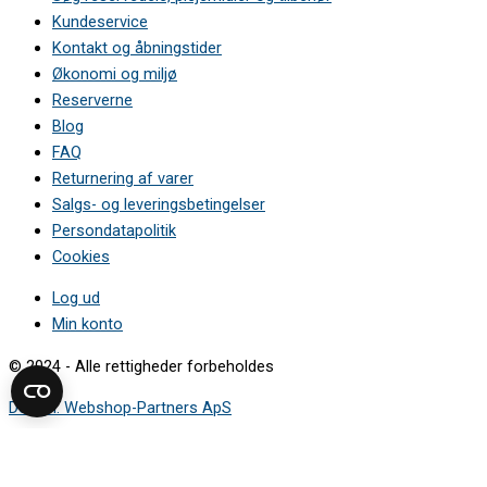
3VF704XA/E2 •
Kundeservice
3VF784XA/85 •
Kontakt og åbningstider
3VF784XA/88 •
3VF784XA/97 •
Økonomi og miljø
3VF784XA/98 •
Reserverne
3VF785XA/01 •
Blog
3VF785XA/B3 •
FAQ
3VF785XA/B4 •
Returnering af varer
3VF786XA/01 •
3VF786XA/29 •
Salgs- og leveringsbetingelser
3VF786XA/D9 •
Persondatapolitik
3VF786XA/E2 •
Cookies
3VH384NA/85 •
3VH384NA/87 •
Log ud
3VH384NA/88 •
Min konto
3VH384NA/92 •
3VH384NA/93 •
© 2024 - Alle rettigheder forbeholdes
3VH384NA/97 •
3VH384NA/98 •
Design: Webshop-Partners ApS
3VH384NA/A3 •
3VH384NA/A5 •
3VH384NA/B3 •
3VH384NA/B4 •