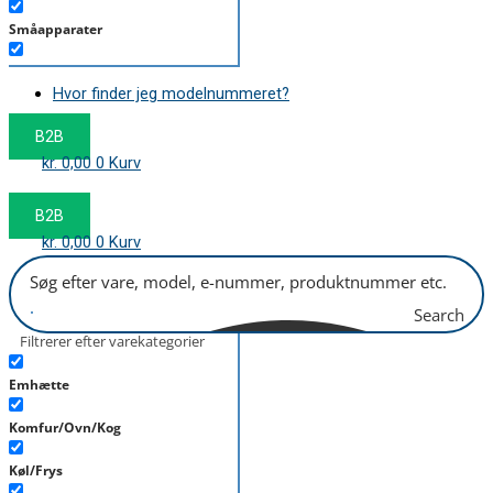
Småapparater
Støvsuger
Hvor finder jeg modelnummeret?
Tørretumbler
B2B
Tilbehør/Plejemidler
kr.
0,00
0
Kurv
Vaskemaskine
B2B
kr.
0,00
0
Kurv
Search
Filtrerer efter varekategorier
Emhætte
Komfur/Ovn/Kog
Køl/Frys