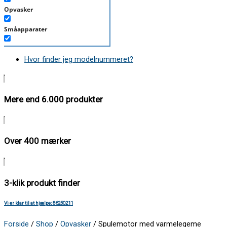
Opvasker
Småapparater
Støvsuger
Hvor finder jeg modelnummeret?
Tørretumbler
Tilbehør/Plejemidler
Mere end 6.000 produkter
Vaskemaskine
Over 400 mærker
3-klik produkt finder
Vi er klar til at hjælpe: 86250211
Forside
/
Shop
/
Opvasker
/ Spulemotor med varmelegeme