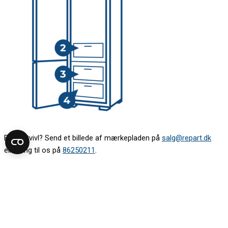
Er du i tvivl? Send et billede af mærkepladen på
salg@repart.dk
eller ring til os på
86250211
.
Find modelnummer på dit komfur eller ovn
På de fleste komfurer og ovne sidder mærkepladen ved ovnlågen
eller ovnåbningen. Åbn lågen, og kig:
1. på rammen under panelet