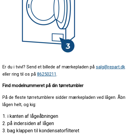
Er du i tvivl? Send et billede af mærkepladen på
salg@repart.dk
eller ring til os på
86250211
.
Find modelnummeret på din tørretumbler
På de fleste tørretumblere sidder mærkepladen ved lågen. Åbn
lågen helt, og kig:
1. i kanten af lågeåbningen
2. på indersiden af lågen
3. bag klappen til kondensatorfilteret