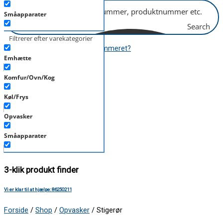
Småapparater
Search
Støvsuger
Filtrerer efter varekategorier
Hvor finder jeg modelnummeret?
Tørretumbler
Emhætte
Tilbehør/Plejemidler
Komfur/Ovn/Kog
Mere end 6.000 produkter
Vaskemaskine
Køl/Frys
Opvasker
Over 400 mærker
Småapparater
Støvsuger
3-klik produkt finder
Tørretumbler
Vi er klar til at hjælpe: 86250211
Tilbehør/Plejemidler
Forside
/
Shop
/
Opvasker
/ Stigerør
Vaskemaskine