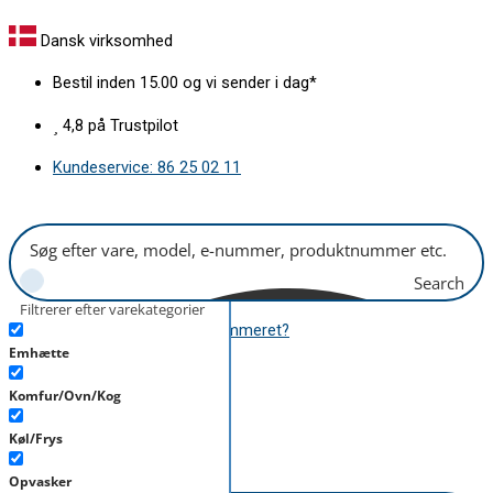
Gå
Stigerør
til
antal
Dansk virksomhed
indholdet
Bestil inden 15.00 og vi sender i dag*
4,8 på Trustpilot
Kundeservice: 86 25 02 11
Search
Filtrerer efter varekategorier
Hvor finder jeg modelnummeret?
Emhætte
B2B
Komfur/Ovn/Kog
kr.
0,00
0
Kurv
Køl/Frys
B2B
kr.
0,00
0
Kurv
Opvasker