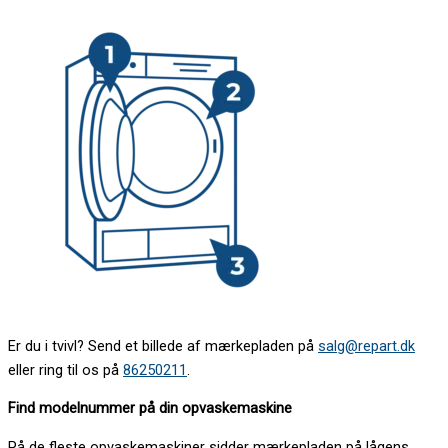
Er du i tvivl? Send et billede af mærkepladen på
salg@repart.dk
eller ring til os på
86250211
.
Find modelnummer på din opvaskemaskine
På de fleste opvaskemaskiner sidder mærkepladen på lågens