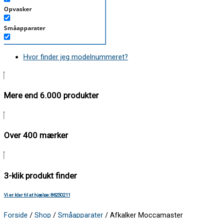
Opvasker
Småapparater
Støvsuger
Hvor finder jeg modelnummeret?
Tørretumbler
Tilbehør/Plejemidler
Mere end 6.000 produkter
Vaskemaskine
Over 400 mærker
3-klik produkt finder
Vi er klar til at hjælpe: 86250211
Forside
/
Shop
/
Småapparater
/ Afkalker Moccamaster