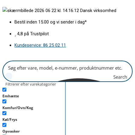
Gå
Afkalker
Dansk virksomhed
til
Moccamaster
indholdet
antal
Bestil inden 15.00 og vi sender i dag*
4,8 på Trustpilot
Kundeservice: 86 25 02 11
Search
Filtrerer efter varekategorier
Emhætte
Komfur/Ovn/Kog
Køl/Frys
Opvasker