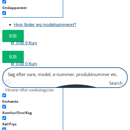
Småapparater
Støvsuger
Hvor finder jeg modelnummeret?
Tørretumbler
B2B
Tilbehør/Plejemidler
kr.
0,00
0
Kurv
Vaskemaskine
B2B
kr.
0,00
0
Kurv
Search
Filtrerer efter varekategorier
Emhætte
Komfur/Ovn/Kog
Køl/Frys