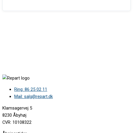
Ring: 86 25 02 11
Mail: salg@repart.dk
Klamsagervej 5
8230 Åbyhøj
CVR: 10108322