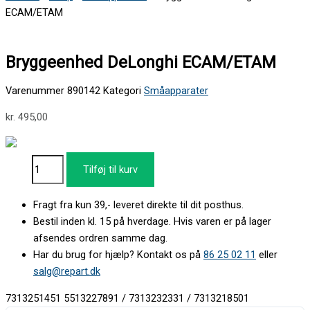
ECAM/ETAM
Bryggeenhed DeLonghi ECAM/ETAM
Varenummer
890142
Kategori
Småapparater
kr.
495,00
Tilføj til kurv
Fragt fra kun 39,- leveret direkte til dit posthus.
Bestil inden kl. 15 på hverdage. Hvis varen er på lager
afsendes ordren samme dag.
Har du brug for hjælp? Kontakt os på
86 25 02 11
eller
salg@repart.dk
7313251451 5513227891 / 7313232331 / 7313218501