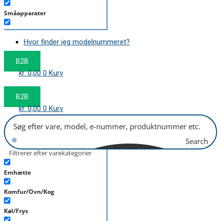
Småapparater
Støvsuger
Hvor finder jeg modelnummeret?
Tørretumbler
B2B
Tilbehør/Plejemidler
kr.
0,00
0
Kurv
Vaskemaskine
B2B
kr.
0,00
0
Kurv
Search
Filtrerer efter varekategorier
Emhætte
Komfur/Ovn/Kog
Køl/Frys