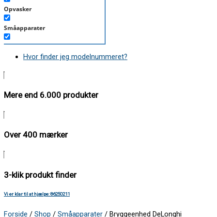
Opvasker
Småapparater
Støvsuger
Hvor finder jeg modelnummeret?
Tørretumbler
Tilbehør/Plejemidler
Mere end 6.000 produkter
Vaskemaskine
Over 400 mærker
3-klik produkt finder
Vi er klar til at hjælpe: 86250211
Forside
/
Shop
/
Småapparater
/ Bryggeenhed DeLonghi