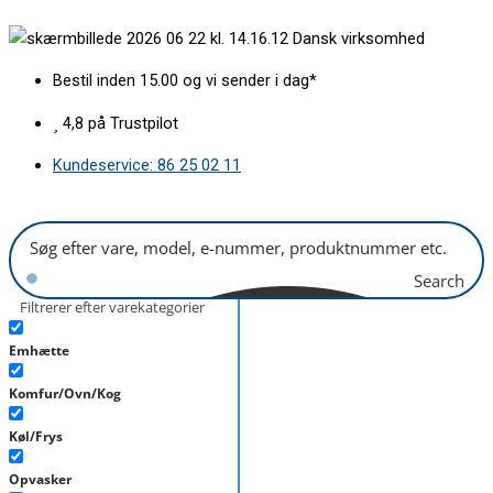
Gå
Bryggeenhed
Dansk virksomhed
til
DeLonghi
indholdet
ECAM/ETAM
Bestil inden 15.00 og vi sender i dag*
antal
4,8 på Trustpilot
Kundeservice: 86 25 02 11
Search
Filtrerer efter varekategorier
Emhætte
Komfur/Ovn/Kog
Køl/Frys
Opvasker