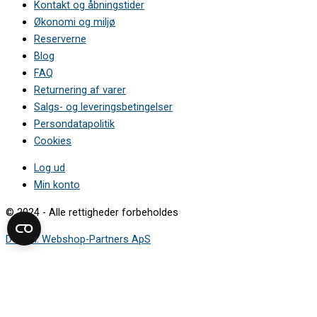
Kontakt og åbningstider
Økonomi og miljø
Reserverne
Blog
FAQ
Returnering af varer
Salgs- og leveringsbetingelser
Persondatapolitik
Cookies
Log ud
Min konto
© 2024 - Alle rettigheder forbeholdes
Design: Webshop-Partners ApS
Sådan finder du modelnummeret
Mærkepladen viser de oplysninger, du skal bruge for at finde den