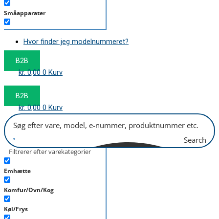
Småapparater
Støvsuger
Hvor finder jeg modelnummeret?
Tørretumbler
B2B
Tilbehør/Plejemidler
kr.
0,00
0
Kurv
Vaskemaskine
B2B
kr.
0,00
0
Kurv
Search
Filtrerer efter varekategorier
Emhætte
Komfur/Ovn/Kog
Køl/Frys