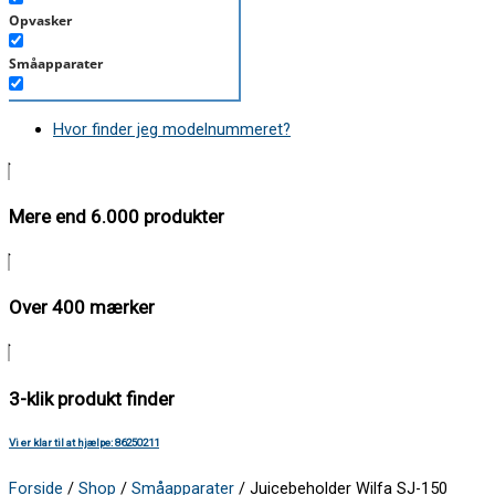
Opvasker
Småapparater
Støvsuger
Hvor finder jeg modelnummeret?
Tørretumbler
Tilbehør/Plejemidler
Mere end 6.000 produkter
Vaskemaskine
Over 400 mærker
3-klik produkt finder
Vi er klar til at hjælpe: 86250211
Forside
/
Shop
/
Småapparater
/ Juicebeholder Wilfa SJ-150