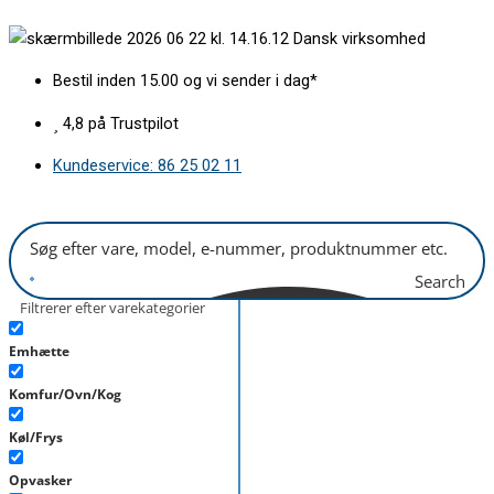
Gå
Juicebeholder
Dansk virksomhed
til
Wilfa
indholdet
SJ-
Bestil inden 15.00 og vi sender i dag*
150
antal
4,8 på Trustpilot
Kundeservice: 86 25 02 11
Search
Filtrerer efter varekategorier
Emhætte
Komfur/Ovn/Kog
Køl/Frys
Opvasker