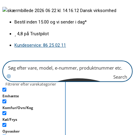
Gå
Kande
Dansk virksomhed
til
uden
indholdet
låg
Bestil inden 15.00 og vi sender i dag*
Wilfa
PERFORMANCE
4,8 på Trustpilot
antal
Kundeservice: 86 25 02 11
Search
Filtrerer efter varekategorier
Emhætte
Komfur/Ovn/Kog
Køl/Frys
Opvasker