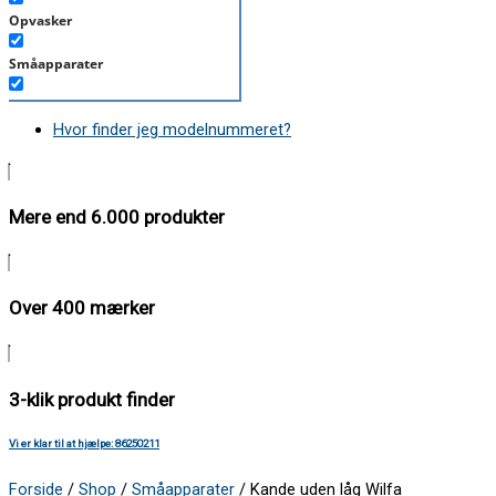
Opvasker
Småapparater
Støvsuger
Hvor finder jeg modelnummeret?
Tørretumbler
Tilbehør/Plejemidler
Mere end 6.000 produkter
Vaskemaskine
Over 400 mærker
3-klik produkt finder
Vi er klar til at hjælpe: 86250211
Forside
/
Shop
/
Småapparater
/ Kande uden låg Wilfa