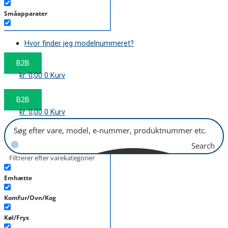
Småapparater
Støvsuger
Hvor finder jeg modelnummeret?
Tørretumbler
B2B
Tilbehør/Plejemidler
kr.
0,00
0
Kurv
Vaskemaskine
B2B
kr.
0,00
0
Kurv
Search
Filtrerer efter varekategorier
Emhætte
Komfur/Ovn/Kog
Køl/Frys