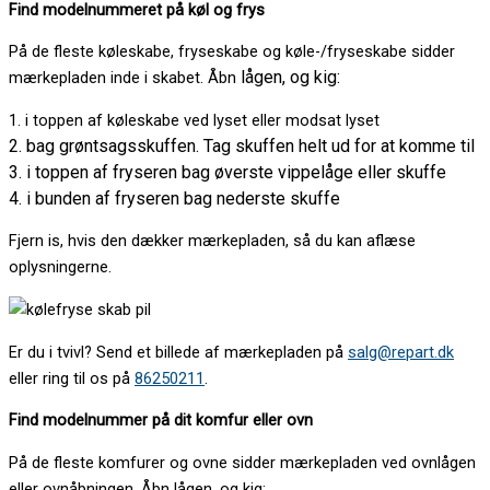
Find modelnummeret på køl og frys
På de fleste køleskabe, fryseskabe og køle-/fryseskabe sidder
lågen, og kig:
mærkepladen inde i skabet. Åbn
1. i toppen af køleskabe ved lyset eller modsat lyset
2. bag grøntsagsskuffen. Tag skuffen helt ud for at komme til
3. i toppen af fryseren bag øverste vippelåge eller skuffe
4. i bunden af fryseren bag nederste skuffe
Fjern is, hvis den dækker mærkepladen, så du kan aflæse
oplysningerne.
Er du i tvivl? Send et billede af mærkepladen på
salg@repart.dk
eller ring til os på
86250211
.
Find modelnummer på dit komfur eller ovn
På de fleste komfurer og ovne sidder mærkepladen ved ovnlågen
eller ovnåbningen. Åbn lågen, og kig: