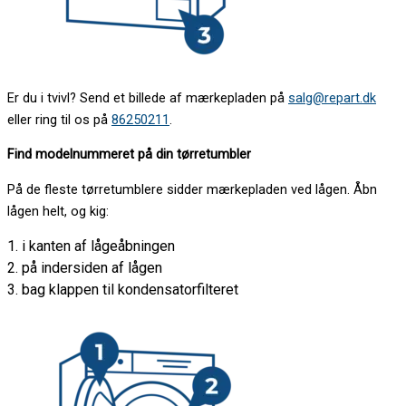
Er du i tvivl? Send et billede af mærkepladen på
salg@repart.dk
eller ring til os på
86250211
.
Find modelnummeret på din tørretumbler
På de fleste tørretumblere sidder mærkepladen ved lågen. Åbn
lågen helt, og kig:
1. i kanten af lågeåbningen
2. på indersiden af lågen
3. bag klappen til kondensatorfilteret