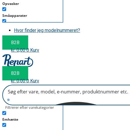
Opvasker
Småapparater
Støvsuger
Hvor finder jeg modelnummeret?
Tørretumbler
B2B
kr.
0,00
0
Kurv
Tilbehør/Plejemidler
Vaskemaskine
B2B
kr.
0,00
0
Kurv
Filtrerer efter varekategorier
Emhætte