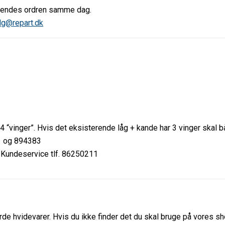
afsendes ordren samme dag.
lg@repart.dk
4 “vinger”. Hvis det eksisterende låg + kande har 3 vinger skal b
1 og 894383
e. Kundeservice tlf. 86250211
de hvidevarer. Hvis du ikke finder det du skal bruge på vores sho