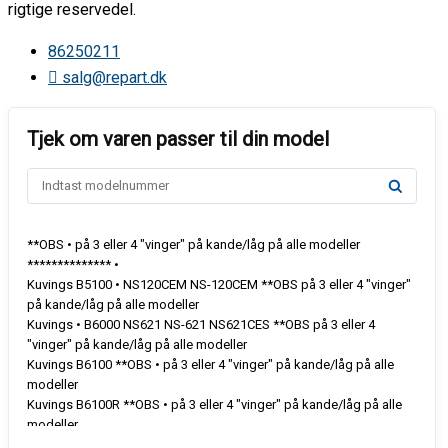
rigtige reservedel.
86250211
salg@repart.dk
**OBS • på 3 eller 4 "vinger" på kande/låg på alle modeller
************** •
Kuvings B5100 • NS120CEM NS-120CEM **OBS på 3 eller 4 "vinger"
på kande/låg på alle modeller
Kuvings • B6000 NS621 NS-621 NS621CES **OBS på 3 eller 4
"vinger" på kande/låg på alle modeller
Kuvings B6100 **OBS • på 3 eller 4 "vinger" på kande/låg på alle
modeller
Kuvings B6100R **OBS • på 3 eller 4 "vinger" på kande/låg på alle
modeller
Kuvings B6100S **OBS • på 3 eller 4 "vinger" på kande/låg på alle