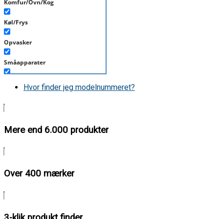
Komfur/Ovn/Kog
Køl/Frys
Opvasker
Småapparater
Støvsuger
Hvor finder jeg modelnummeret?
Tørretumbler
Tilbehør/Plejemidler
Mere end 6.000 produkter
Vaskemaskine
Over 400 mærker
3-klik produkt finder