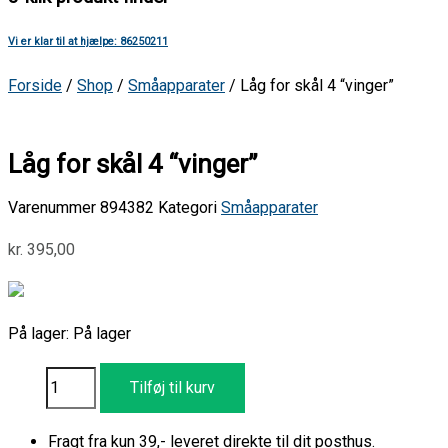
Vi er klar til at hjælpe: 86250211
Forside
/
Shop
/
Småapparater
/ Låg for skål 4 “vinger”
Låg for skål 4 “vinger”
Varenummer
894382
Kategori
Småapparater
kr.
395,00
På lager:
På lager
Tilføj til kurv
Fragt fra kun 39,- leveret direkte til dit posthus.