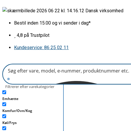
Gå
Låg
Dansk virksomhed
til
for
indholdet
skål
Bestil inden 15.00 og vi sender i dag*
4
"vinger"
4,8 på Trustpilot
antal
Kundeservice: 86 25 02 11
Filtrerer efter varekategorier
Emhætte
Komfur/Ovn/Kog
Køl/Frys