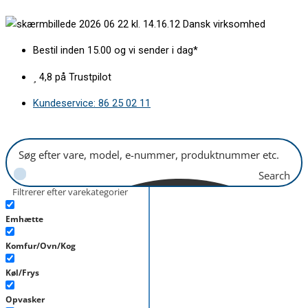
Gå
Rist
Dansk virksomhed
til
for
indholdet
drypbakke
Bestil inden 15.00 og vi sender i dag*
Wilfa
Volo
4,8 på Trustpilot
Multi
Kundeservice: 86 25 02 11
Mini
antal
Search
Filtrerer efter varekategorier
Emhætte
Komfur/Ovn/Kog
Køl/Frys
Opvasker