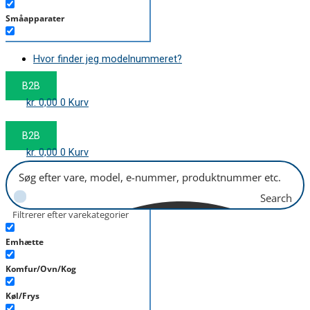
Småapparater
Støvsuger
Hvor finder jeg modelnummeret?
Tørretumbler
B2B
Tilbehør/Plejemidler
kr.
0,00
0
Kurv
Vaskemaskine
B2B
kr.
0,00
0
Kurv
Search
Filtrerer efter varekategorier
Emhætte
Komfur/Ovn/Kog
Køl/Frys