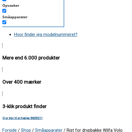
Opvasker
Småapparater
Støvsuger
Hvor finder jeg modelnummeret?
Tørretumbler
Tilbehør/Plejemidler
Mere end 6.000 produkter
Vaskemaskine
Over 400 mærker
3-klik produkt finder
Vi er klar til at hjælpe: 86250211
Forside
/
Shop
/
Småapparater
/ Rist for drypbakke Wilfa Volo