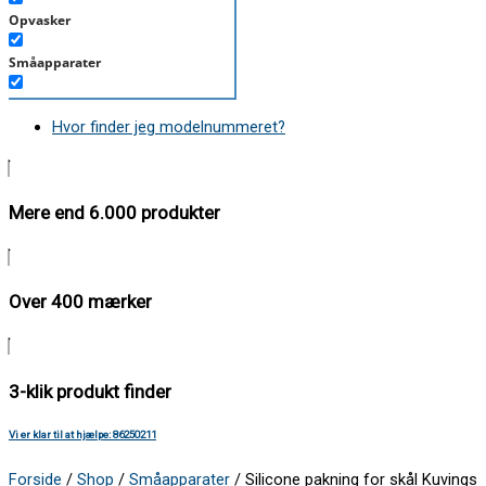
Opvasker
Småapparater
Støvsuger
Hvor finder jeg modelnummeret?
Tørretumbler
Tilbehør/Plejemidler
Mere end 6.000 produkter
Vaskemaskine
Over 400 mærker
3-klik produkt finder
Vi er klar til at hjælpe: 86250211
Forside
/
Shop
/
Småapparater
/ Silicone pakning for skål Kuvings