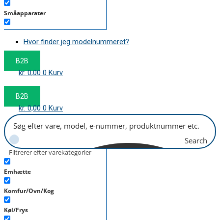
Småapparater
Støvsuger
Hvor finder jeg modelnummeret?
Tørretumbler
B2B
Tilbehør/Plejemidler
kr.
0,00
0
Kurv
Vaskemaskine
B2B
kr.
0,00
0
Kurv
Search
Filtrerer efter varekategorier
Emhætte
Komfur/Ovn/Kog
Køl/Frys