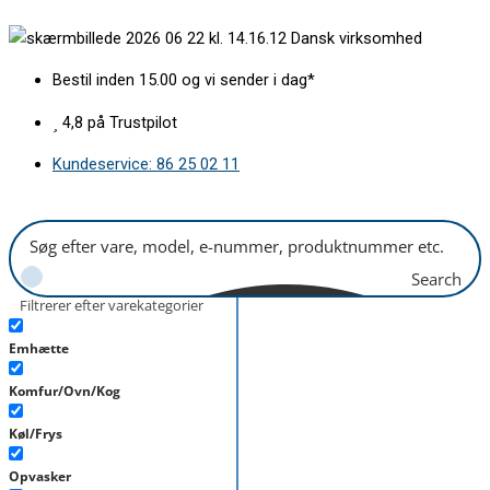
Gå
Silicone
Dansk virksomhed
til
pakning
indholdet
for
Bestil inden 15.00 og vi sender i dag*
skål
Kuvings
4,8 på Trustpilot
antal
Kundeservice: 86 25 02 11
Search
Filtrerer efter varekategorier
Emhætte
Komfur/Ovn/Kog
Køl/Frys
Opvasker