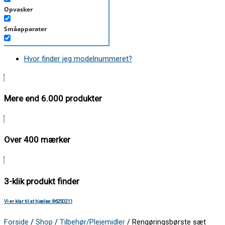
Opvasker
Småapparater
Støvsuger
Hvor finder jeg modelnummeret?
Tørretumbler
Tilbehør/Plejemidler
Mere end 6.000 produkter
Vaskemaskine
Over 400 mærker
3-klik produkt finder
Vi er klar til at hjælpe: 86250211
Forside
/
Shop
/
Tilbehør/Plejemidler
/ Rengøringsbørste sæt