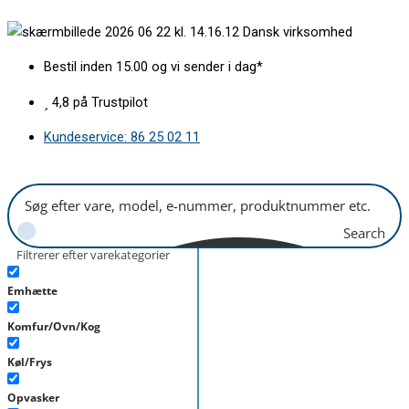
Gå
Rengøringsbørste
Dansk virksomhed
til
sæt
indholdet
universal
Bestil inden 15.00 og vi sender i dag*
antal
4,8 på Trustpilot
Kundeservice: 86 25 02 11
Search
Filtrerer efter varekategorier
Emhætte
Komfur/Ovn/Kog
Køl/Frys
Opvasker