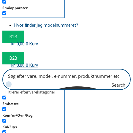
Småapparater
Støvsuger
Hvor finder jeg modelnummeret?
Tørretumbler
B2B
Tilbehør/Plejemidler
kr.
0,00
0
Kurv
Vaskemaskine
B2B
kr.
0,00
0
Kurv
Search
Filtrerer efter varekategorier
Emhætte
Komfur/Ovn/Kog
Køl/Frys