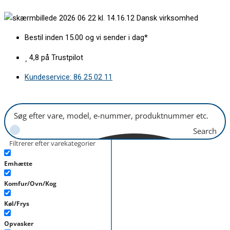
Gå
Blæserhjul
Dansk virksomhed
til
Ø165mm
indholdet
sort
Bestil inden 15.00 og vi sender i dag*
antal
4,8 på Trustpilot
Kundeservice: 86 25 02 11
Search
Filtrerer efter varekategorier
Emhætte
Komfur/Ovn/Kog
Køl/Frys
Opvasker