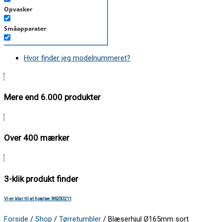
Opvasker
Småapparater
Støvsuger
Hvor finder jeg modelnummeret?
Tørretumbler
Tilbehør/Plejemidler
Mere end 6.000 produkter
Vaskemaskine
Over 400 mærker
3-klik produkt finder
Vi er klar til at hjælpe: 86250211
Forside
/
Shop
/
Tørretumbler
/ Blæserhjul Ø165mm sort