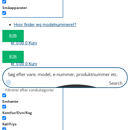
Småapparater
Støvsuger
Hvor finder jeg modelnummeret?
Tørretumbler
B2B
Tilbehør/Plejemidler
kr.
0,00
0
Kurv
Vaskemaskine
B2B
kr.
0,00
0
Kurv
Search
Filtrerer efter varekategorier
Emhætte
Komfur/Ovn/Kog
Køl/Frys