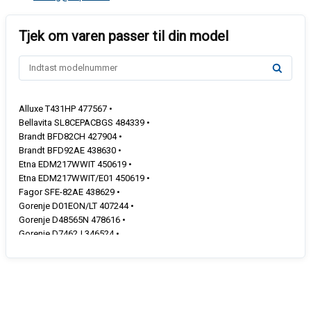
Alluxe T431HP 477567 •
Bellavita SL8CEPACBGS 484339 •
Brandt BFD82CH 427904 •
Brandt BFD92AE 438630 •
Etna EDM217WWIT 450619 •
Etna EDM217WWIT/E01 450619 •
Fagor SFE-82AE 438629 •
Gorenje D01EON/LT 407244 •
Gorenje D48565N 478616 •
Gorenje D7462J 346524 •
Gorenje D7462J 349887 •
Gorenje D7462J 412681 •
Gorenje D7464J 382522 •
Gorenje D7465A++ 441332 •
Gorenje D7465J 415085 •