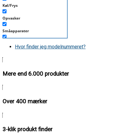
Køl/Frys
Opvasker
Småapparater
Støvsuger
Hvor finder jeg modelnummeret?
Tørretumbler
Tilbehør/Plejemidler
Mere end 6.000 produkter
Vaskemaskine
Over 400 mærker
3-klik produkt finder