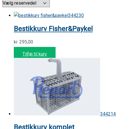
344230
Bestikkurv Fisher&Paykel
kr.
295,00
Tilføj til kurv
344214
Bestikkurv komplet