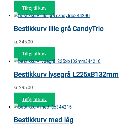
Tilføj til kurv
344290
Bestikkurv lille grå CandyTrio
kr.
345,00
Tilføj til kurv
344216
Bestikkurv lysegrå L225xB132mm
kr.
295,00
Tilføj til kurv
344215
Bestikkurv med låg