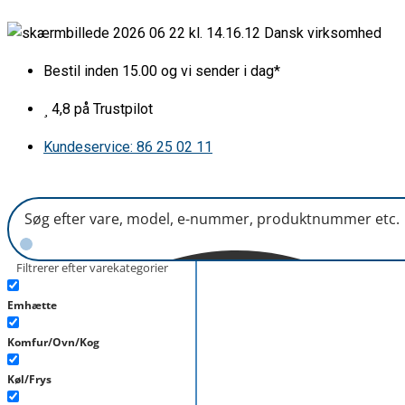
Gå
Dansk virksomhed
til
indholdet
Bestil inden 15.00 og vi sender i dag*
4,8 på Trustpilot
Kundeservice: 86 25 02 11
Filtrerer efter varekategorier
Emhætte
Komfur/Ovn/Kog
Køl/Frys