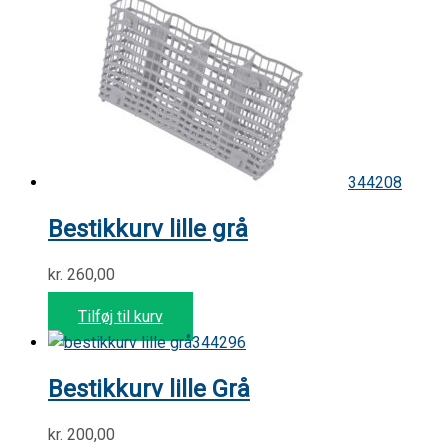
344208
Bestikkurv lille grå
kr.
260,00
Tilføj til kurv
344296
Bestikkurv lille Grå
kr.
200,00