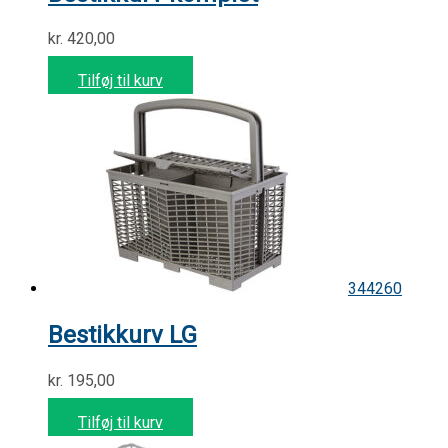
kr.
420,00
Tilføj til kurv
344260
Bestikkurv LG
kr.
195,00
Tilføj til kurv