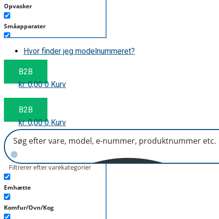
Opvasker
Småapparater
Støvsuger
Hvor finder jeg modelnummeret?
Tørretumbler
B2B
kr.
0,00
0
Kurv
Tilbehør/Plejemidler
Vaskemaskine
B2B
kr.
0,00
0
Kurv
Filtrerer efter varekategorier
Emhætte
Komfur/Ovn/Kog