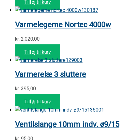
Tilføj til kurv
130187
Varmelegeme Nortec 4000w
kr.
2.020,00
Tilføj til kurv
129003
Varmerelæ 3 sluttere
kr.
395,00
Tilføj til kurv
135001
Ventilslange 10mm indv. ø9/15
kr.
95,00