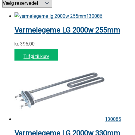
130086
Varmelegeme LG 2000w 255mm
kr.
395,00
Tilføj til kurv
130085
Varmelegeme LG 2000w 330mm