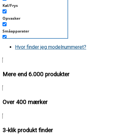
Køl/Frys
Opvasker
Småapparater
Støvsuger
Hvor finder jeg modelnummeret?
Tørretumbler
Tilbehør/Plejemidler
Mere end 6.000 produkter
Vaskemaskine
Over 400 mærker
3-klik produkt finder