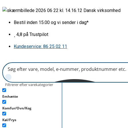
Gå
Dansk virksomhed
til
indholdet
Bestil inden 15.00 og vi sender i dag*
4,8 på Trustpilot
Kundeservice: 86 25 02 11
Filtrerer efter varekategorier
Emhætte
Komfur/Ovn/Kog
Køl/Frys