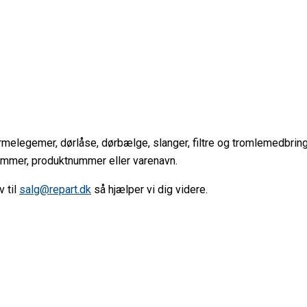
armelegemer, dørlåse, dørbælge, slanger, filtre og tromlemedbrin
ummer, produktnummer eller varenavn.
v til
salg@repart.dk
så hjælper vi dig videre.