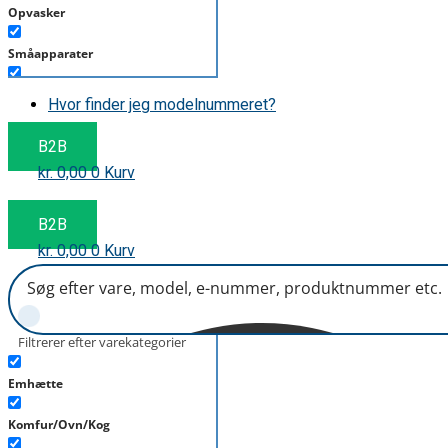
Opvasker
Småapparater
Støvsuger
Hvor finder jeg modelnummeret?
Tørretumbler
B2B
kr.
0,00
0
Kurv
Tilbehør/Plejemidler
Vaskemaskine
B2B
kr.
0,00
0
Kurv
Filtrerer efter varekategorier
Emhætte
Komfur/Ovn/Kog