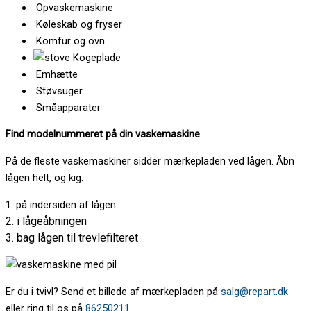
Opvaskemaskine
Køleskab og fryser
Komfur og ovn
Kogeplade
Emhætte
Støvsuger
Småapparater
Find modelnummeret på din vaskemaskine
På de fleste vaskemaskiner sidder mærkepladen ved lågen. Åbn
lågen helt, og kig:
1. på indersiden af lågen
2. i lågeåbningen
3. bag lågen til trevlefilteret
Er du i tvivl? Send et billede af mærkepladen på
salg@repart.dk
eller ring til os på
86250211
.