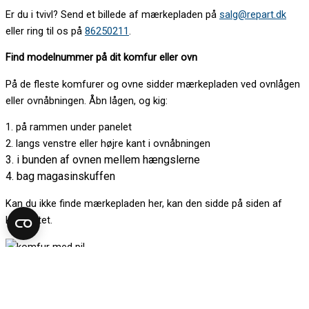
Er du i tvivl? Send et billede af mærkepladen på
salg@repart.dk
eller ring til os på
86250211
.
Find modelnummer på dit komfur eller ovn
På de fleste komfurer og ovne sidder mærkepladen ved ovnlågen
eller ovnåbningen. Åbn lågen, og kig:
1. på rammen under panelet
2. langs venstre eller højre kant i ovnåbningen
3. i bunden af ovnen mellem hængslerne
4. bag magasinskuffen
Kan du ikke finde mærkepladen her, kan den sidde på siden af
kabinettet.
Er du i tvivl? Send et billede af mærkepladen på
salg@repart.dk
eller ring til os på
86250211
.