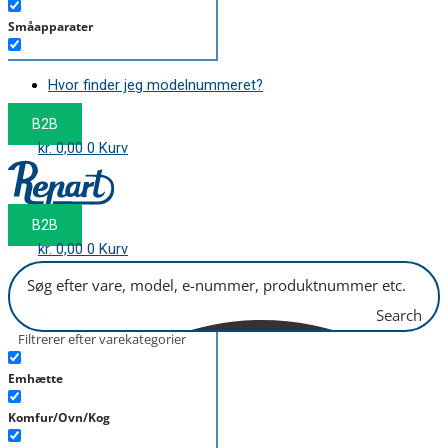
Småapparater
Støvsuger
Hvor finder jeg modelnummeret?
Tørretumbler
B2B
Tilbehør/Plejemidler
kr.
0,00
0
Kurv
Vaskemaskine
B2B
kr.
0,00
0
Kurv
Search
Filtrerer efter varekategorier
Emhætte
Komfur/Ovn/Kog