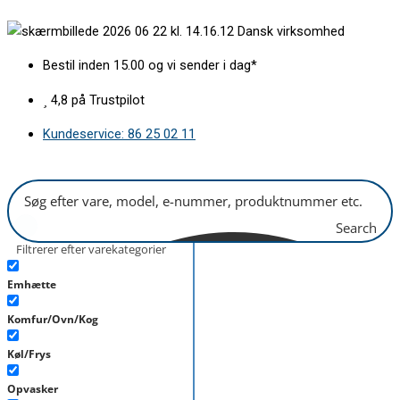
Gå
Kondensator
Dansk virksomhed
til
med
indholdet
ledning
Bestil inden 15.00 og vi sender i dag*
16,0uf
antal
4,8 på Trustpilot
Kundeservice: 86 25 02 11
Search
Filtrerer efter varekategorier
Emhætte
Komfur/Ovn/Kog
Køl/Frys
Opvasker