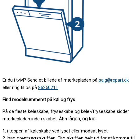
Er du i tvivl? Send et billede af mærkepladen på
salg@repart.dk
eller ring til os på
86250211
.
Find modelnummeret på køl og frys
På de fleste køleskabe, fryseskabe og køle-/fryseskabe sidder
lågen, og kig:
mærkepladen inde i skabet. Åbn
1. i toppen af køleskabe ved lyset eller modsat lyset
2. bag grøntsagsskuffen. Tag skuffen helt ud for at komme til