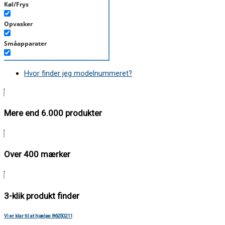
Køl/Frys
Opvasker
Småapparater
Støvsuger
Hvor finder jeg modelnummeret?
Tørretumbler
Tilbehør/Plejemidler
Mere end 6.000 produkter
Vaskemaskine
Over 400 mærker
3-klik produkt finder
Vi er klar til at hjælpe: 86250211