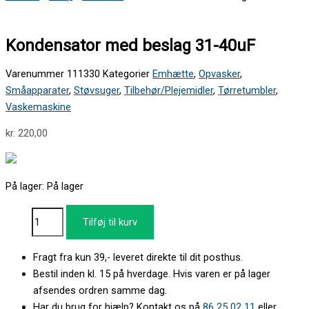
Kondensator med beslag 31-40uF
Varenummer
111330
Kategorier
Emhætte
,
Opvasker
,
Småapparater
,
Støvsuger
,
Tilbehør/Plejemidler
,
Tørretumbler
,
Vaskemaskine
kr.
220,00
På lager:
På lager
Tilføj til kurv
Fragt fra kun 39,- leveret direkte til dit posthus.
Bestil inden kl. 15 på hverdage. Hvis varen er på lager
afsendes ordren samme dag.
Har du brug for hjælp? Kontakt os på
86 25 02 11
eller