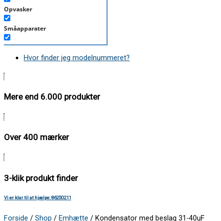
Opvasker
Småapparater
Støvsuger
Hvor finder jeg modelnummeret?
Tørretumbler
Tilbehør/Plejemidler
Mere end 6.000 produkter
Vaskemaskine
Over 400 mærker
3-klik produkt finder
Vi er klar til at hjælpe: 86250211
Forside
/
Shop
/
Emhætte
/ Kondensator med beslag 31-40uF