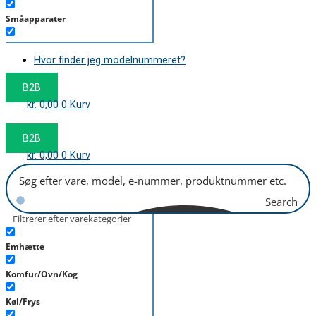
Småapparater
Støvsuger
Hvor finder jeg modelnummeret?
Tørretumbler
B2B
Tilbehør/Plejemidler
kr.
0,00
0
Kurv
Vaskemaskine
B2B
kr.
0,00
0
Kurv
Search
Filtrerer efter varekategorier
Emhætte
Komfur/Ovn/Kog
Køl/Frys