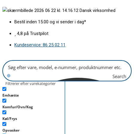
Gå
Kondensator
Dansk virksomhed
til
med
indholdet
beslag
Bestil inden 15.00 og vi sender i dag*
31-
40uF
4,8 på Trustpilot
antal
Kundeservice: 86 25 02 11
Search
Filtrerer efter varekategorier
Emhætte
Komfur/Ovn/Kog
Køl/Frys
Opvasker